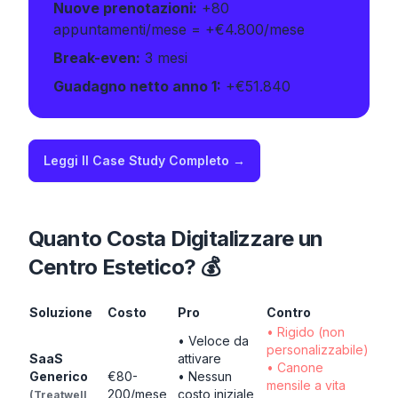
Nuove prenotazioni:
+80
appuntamenti/mese = +€4.800/mese
Break-even:
3 mesi
Guadagno netto anno 1:
+€51.840
Leggi Il Case Study Completo →
Quanto Costa Digitalizzare un
Centro Estetico? 💰
Soluzione
Costo
Pro
Contro
• Rigido (non
• Veloce da
personalizzabile)
SaaS
attivare
• Canone
Generico
€80-
• Nessun
mensile a vita
200/mese
costo iniziale
(Treatwell,