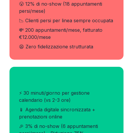
😤 12% di no-show (18 appuntamenti
persi/mese)
📉 Clienti persi per linea sempre occupata
💸 200 appuntamenti/mese, fatturato
€12.000/mese
😫 Zero fidelizzazione strutturata
✅ Dopo Beauty App (6 mesi)
⚡ 30 minuti/giorno per gestione
calendario (vs 2-3 ore)
📱 Agenda digitale sincronizzata +
prenotazioni online
🎉 3% di no-show (6 appuntamenti