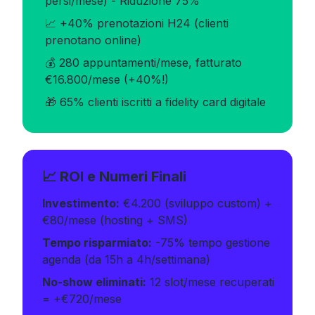
persi/mese) - Riduzione 75%
📈 +40% prenotazioni H24 (clienti
prenotano online)
💰 280 appuntamenti/mese, fatturato
€16.800/mese (+40%!)
🎁 65% clienti iscritti a fidelity card digitale
📈 ROI e Numeri Finali
Investimento:
€4.200 (sviluppo custom) +
€80/mese (hosting + SMS)
Tempo risparmiato:
-75% tempo gestione
agenda (da 15h a 4h/settimana)
No-show eliminati:
12 slot/mese recuperati
= +€720/mese