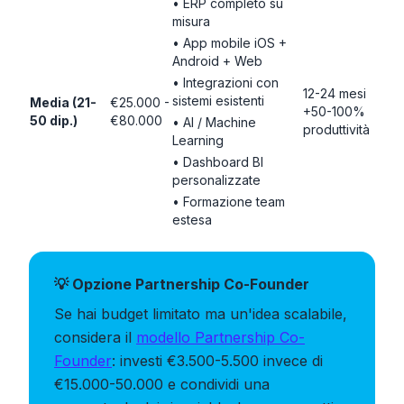
• ERP completo su
misura
• App mobile iOS +
Android + Web
• Integrazioni con
12-24 mesi
sistemi esistenti
Media (21-
€25.000 -
+50-100%
50 dip.)
€80.000
• AI / Machine
produttività
Learning
• Dashboard BI
personalizzate
• Formazione team
estesa
💡 Opzione Partnership Co-Founder
Se hai budget limitato ma un'idea scalabile,
considera il
modello Partnership Co-
Founder
: investi €3.500-5.500 invece di
€15.000-50.000 e condividi una