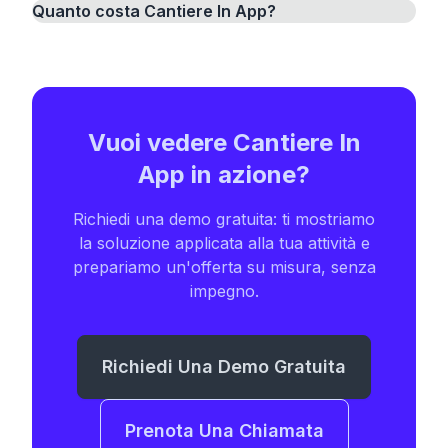
Quanto costa Cantiere In App?
Vuoi vedere
Cantiere In
App
in azione?
Richiedi una demo gratuita: ti mostriamo
la soluzione applicata alla tua attività e
prepariamo un'offerta su misura, senza
impegno.
Richiedi Una Demo Gratuita
Prenota Una Chiamata