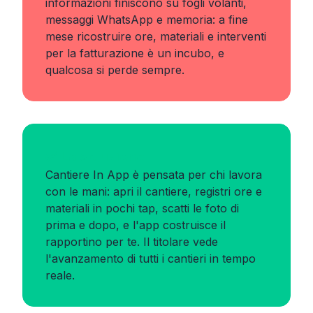
informazioni finiscono su fogli volanti,
messaggi WhatsApp e memoria: a fine
mese ricostruire ore, materiali e interventi
per la fatturazione è un incubo, e
qualcosa si perde sempre.
✅
La soluzione
Cantiere In App è pensata per chi lavora
con le mani: apri il cantiere, registri ore e
materiali in pochi tap, scatti le foto di
prima e dopo, e l'app costruisce il
rapportino per te. Il titolare vede
l'avanzamento di tutti i cantieri in tempo
reale.