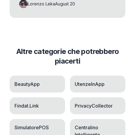
Lorenzo Leka
August 20
Altre categorie che potrebbero
piacerti
BeautyApp
UtenzeInApp
Findat.Link
PrivacyCollector
SimulatorePOS
Centralino
Intelligente